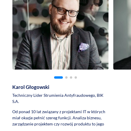
Karol Głogowski
Techniczny Lider Strumienia Antyfraudowego, BIK
S.A.
Od ponad 10 lat związany z projektami IT w których
Swoje bo
miał okazje pełnić szereg funkcji. Analiza biznesu,
roku jako
zarządzanie projektem czy rozwój produktu to jego
przedsięb
najsilniejsze strony. Doświadczenie w obszarze IT
Dalsze ko