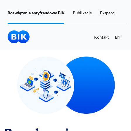
Rozwiązania antyfraudowe BIK
Publikacje
Eksperci
Kontakt
EN
Masz już konto w BIK?
Zaloguj się